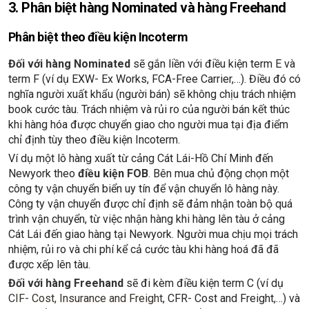
3. Phân biệt hàng Nominated và hàng Freehand
Phân biệt theo điều kiện Incoterm
Đối với hàng Nominated
sẽ gắn liền với điều kiện term E và
term F (ví dụ EXW- Ex Works, FCA-Free Carrier,…). Điều đó có
nghĩa người xuất khẩu (người bán) sẽ không chịu trách nhiệm
book cước tàu. Trách nhiệm và rủi ro của người bán kết thúc
khi hàng hóa được chuyển giao cho người mua tại địa điểm
chỉ định tùy theo điều kiện Incoterm.
Ví dụ một lô hàng xuất từ cảng Cát Lái-Hồ Chí Minh đến
Newyork theo
điều kiện FOB
. Bên mua chủ động chọn một
công ty vận chuyển biển uy tín để vận chuyển lô hàng này.
Công ty vận chuyển được chỉ định sẽ đảm nhận toàn bộ quá
trình vận chuyển, từ việc nhận hàng khi hàng lên tàu ở cảng
Cát Lái đến giao hàng tại Newyork. Người mua chịu mọi trách
nhiệm, rủi ro và chi phí kể cả cước tàu khi hàng hoá đã đã
được xếp lên tàu.
Đối với hàng Freehand
sẽ đi kèm điều kiện term C (ví dụ
CIF- Cost, Insurance and Freight
, CFR- Cost and Freight,…) và