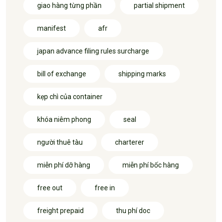
giao hàng từng phần
partial shipment
manifest
afr
japan advance filing rules surcharge
bill of exchange
shipping marks
kẹp chì của container
khóa niêm phong
seal
người thuê tàu
charterer
miễn phí dỡ hàng
miễn phí bốc hàng
free out
free in
freight prepaid
thu phí doc