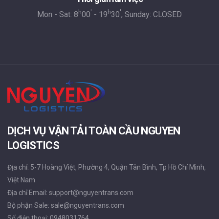
h
'
h
'
Mon - Sat: 8
00
- 19
30
, Sunday: CLOSED
DỊCH VỤ VẬN TẢI TOÀN CẦU NGUYEN
LOGISTICS
Địa chỉ: 5-7 Hoàng Việt, Phường 4, Quận Tân Bình, Tp Hồ Chí Minh,
Việt Nam
Địa chỉ Email: support@nguyentrans.com
Bộ phận Sale: sale@nguyentrans.com
Số điện thoại: 0948031764