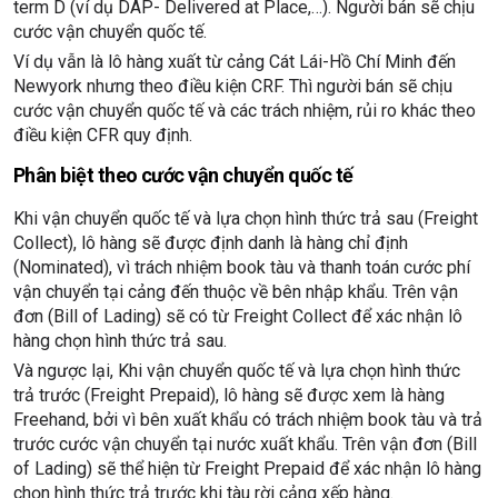
term D (ví dụ DAP- Delivered at Place,…). Người bán sẽ chịu
cước vận chuyển quốc tế.
Ví dụ vẫn là lô hàng xuất từ cảng Cát Lái-Hồ Chí Minh đến
Newyork nhưng theo điều kiện CRF. Thì người bán sẽ chịu
cước vận chuyển quốc tế và các trách nhiệm, rủi ro khác theo
điều kiện CFR quy định.
Phân biệt theo cước vận chuyển quốc tế
Khi vận chuyển quốc tế và lựa chọn hình thức trả sau (Freight
Collect), lô hàng sẽ được định danh là hàng chỉ định
(Nominated), vì trách nhiệm book tàu và thanh toán cước phí
vận chuyển tại cảng đến thuộc về bên nhập khẩu. Trên vận
đơn (Bill of Lading) sẽ có từ Freight Collect để xác nhận lô
hàng chọn hình thức trả sau.
Và ngược lại, Khi vận chuyển quốc tế và lựa chọn hình thức
trả trước (Freight Prepaid), lô hàng sẽ được xem là hàng
Freehand, bởi vì bên xuất khẩu có trách nhiệm book tàu và trả
trước cước vận chuyển tại nước xuất khẩu. Trên vận đơn (Bill
of Lading) sẽ thể hiện từ Freight Prepaid để xác nhận lô hàng
chọn hình thức trả trước khi tàu rời cảng xếp hàng.