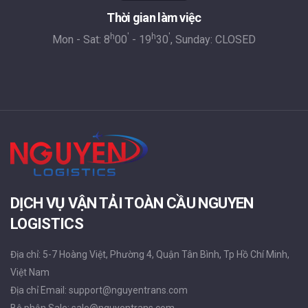
Thời gian làm việc
h
'
h
'
Mon - Sat: 8
00
- 19
30
, Sunday: CLOSED
DỊCH VỤ VẬN TẢI TOÀN CẦU NGUYEN
LOGISTICS
Địa chỉ: 5-7 Hoàng Việt, Phường 4, Quận Tân Bình, Tp Hồ Chí Minh,
Việt Nam
Địa chỉ Email: support@nguyentrans.com
Bộ phận Sale: sale@nguyentrans.com