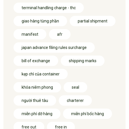
terminal handling charge - thc
giao hàng từng phần
partial shipment
manifest
afr
japan advance filing rules surcharge
bill of exchange
shipping marks
kẹp chì của container
khóa niêm phong
seal
người thuê tàu
charterer
miễn phí dỡ hàng
miễn phí bốc hàng
free out
free in