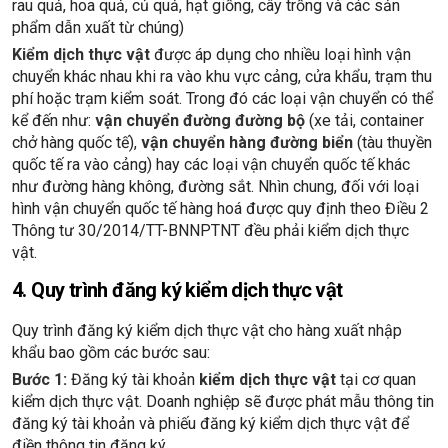
rau quả, hoa quả, củ quả, hạt giống, cây trồng và các sản
phẩm dẫn xuất từ chúng)
Kiểm dịch thực vật
được áp dụng cho nhiều loại hình vận
chuyển khác nhau khi ra vào khu vực cảng, cửa khẩu, trạm thu
phí hoặc trạm kiểm soát. Trong đó các loại vận chuyển có thể
kể đến như:
vận chuyển đường đường bộ
(xe tải, container
chở hàng quốc tế),
vận chuyển hàng đường biển
(tàu thuyền
quốc tế ra vào cảng) hay các loại vận chuyển quốc tế khác
như đường hàng không, đường sắt. Nhìn chung, đối với loại
hình vận chuyển quốc tế hàng hoá được quy định theo Điều 2
Thông tư 30/2014/TT-BNNPTNT đều phải kiểm dịch thực
vật.
4. Quy trình đăng ký kiểm dịch thực vật
Quy trình đăng ký kiểm dịch thực vật cho hàng xuất nhập
khẩu bao gồm các bước sau:
Bước 1:
Đăng ký tài khoản
kiểm dịch thực vật
tại cơ quan
kiểm dịch thực vật. Doanh nghiệp sẽ được phát mẫu thông tin
đăng ký tài khoản và phiếu đăng ký kiểm dịch thực vật để
điền thông tin đăng ký