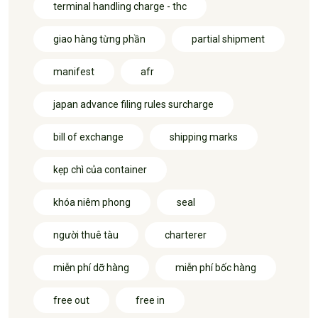
terminal handling charge - thc
giao hàng từng phần
partial shipment
manifest
afr
japan advance filing rules surcharge
bill of exchange
shipping marks
kẹp chì của container
khóa niêm phong
seal
người thuê tàu
charterer
miễn phí dỡ hàng
miễn phí bốc hàng
free out
free in