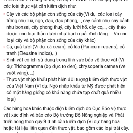
các loài thực vật cần kiểm dịch như:
Cây và các bộ phận còn sống của cây(Ví dụ: các loại cây
trồng như lúa, ngô, đậu, đậu phộng,…, cây cảnh như cây cảnh
như bonsai, cây phong thuỷ, cây lưỡi hổ, cây cọ,…, cây thảo
dược: các loại thảo dược như bạch quả, đinh lăng,…. Và các
loại cây và bộ phận còn sống của cây khác)
Củ, quả tươi (Ví dụ: cà ceum), cỏ lúa (Panicum repens), cỏ
tranh (Eleusine indica),...)
Sinh vật có ích sử dụng trong lĩnh vực bảo vệ thực vật (Ví
dụ: Trichogramma (bọ đực tơ đen), chrysoperla carnea (ve
vuốt vàng), …)
Thực vật nhập khẩu phát hiện đối tượng kiểm dịch thực vật
của Việt Nam (Ví dụ: Ngô nhập khẩu từ Mỹ được phát hiện
có mặt hàng giống có khả năng chứa tạp chất quả nhiều
loại)
Các hàng hoá khác thuộc diện kiểm dịch do Cục Bảo vệ thực
vật xác định và báo cáo Bộ trưởng Bộ Nông nghiệp và Phát
triển nông thôn quyết định cần kiểm dịch (Ví dụ: hàng hoá
hoặc tài liệu liên quan đến thực vật, bao gồm các loại trái cây,