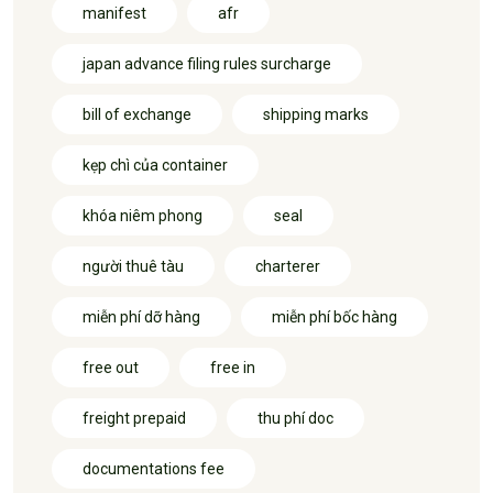
manifest
afr
japan advance filing rules surcharge
bill of exchange
shipping marks
kẹp chì của container
khóa niêm phong
seal
người thuê tàu
charterer
miễn phí dỡ hàng
miễn phí bốc hàng
free out
free in
freight prepaid
thu phí doc
documentations fee