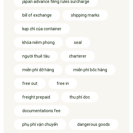
japan advance filing rules surcharge
bill of exchange
shipping marks
kẹp chì của container
khóa niêm phong
seal
người thuê tàu
charterer
miễn phí dỡ hàng
miễn phí bốc hàng
free out
free in
freight prepaid
thu phí doc
documentations fee
phụ phí vận chuyển
dangerous goods