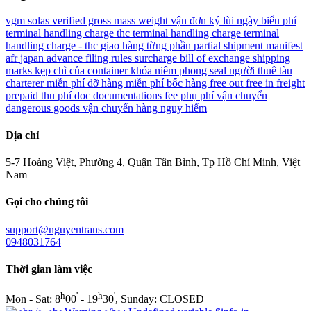
vgm
solas
verified gross mass weight
vận đơn ký lùi ngày
biểu phí
terminal handling charge
thc
terminal handling charge
terminal
handling charge - thc
giao hàng từng phần
partial shipment
manifest
afr
japan advance filing rules surcharge
bill of exchange
shipping
marks
kẹp chì của container
khóa niêm phong
seal
người thuê tàu
charterer
miễn phí dỡ hàng
miễn phí bốc hàng
free out
free in
freight
prepaid
thu phí doc
documentations fee
phụ phí vận chuyển
dangerous goods
vận chuyển hàng nguy hiểm
Địa chỉ
5-7 Hoàng Việt, Phường 4, Quận Tân Bình, Tp Hồ Chí Minh, Việt
Nam
Gọi cho chúng tôi
support@nguyentrans.com
0948031764
Thời gian làm việc
h
'
h
'
Mon - Sat: 8
00
- 19
30
, Sunday: CLOSED