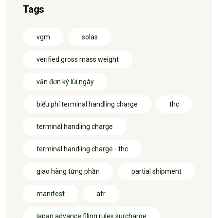
Tags
vgm
solas
verified gross mass weight
vận đơn ký lùi ngày
biểu phí terminal handling charge
thc
terminal handling charge
terminal handling charge - thc
giao hàng từng phần
partial shipment
manifest
afr
japan advance filing rules surcharge