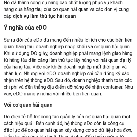
Nó đã thành công cụ nâng cao chất lượng phục vụ khách
hàng của hãng tàu, của cơ quản hải quan và các đơn vị cung
cấp
dịch vụ làm thủ tục hải quan
Ý nghĩa của eDO
Sự ra đời của eDo đã mang đến nhiều lợi ích cho các bên liên
quan: hãng tàu, doanh nghiệp nhập khẩu và cơ quan hải quan.
Khi sử dụng DO giấy, doanh nghiệp phải mang lệnh giao hàng
từ hãng tàu đến cảng làm thủ tục lấy hàng với hải quan đại lý
của hãng tàu. Việc này khiến doanh nghiệp mất thời gian và
nhân lực. Nhưng với eDO, doanh nghiệp chỉ cần đăng ký xác
nhận trên hệ thống eDO. Sau đó, doanh nghiệp thanh toán các
chi phí và đến thẳng địa điểm dỡ hàng để nhận container. Như
vậy, eDO mang ý nghĩa với nhiều bên liên quan:
Với cơ quan hải quan
Do điện tử hỗ trợ công tác quản lý của cơ quan hải quan một
cách hiệu quả. Bên cạnh đó, hệ thống eDo còn là công cụ
đắc lực để cơ quan hải quan xây dựng cơ sở dữ liệu hóa đơn,
kiểm tra về công tác thuế. Thay vì phải đối chiếu chứng từ