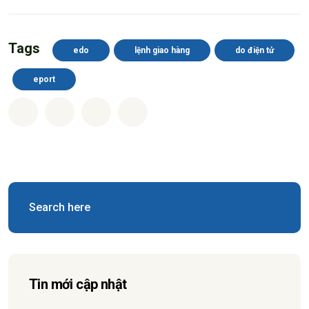
Tags
edo
lệnh giao hàng
do điện tử
eport
Tin mới cập nhật