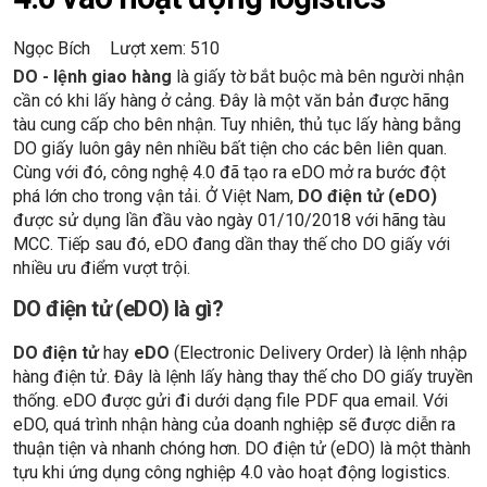
Ngọc Bích
Lượt xem: 510
DO - lệnh giao hàng
là giấy tờ bắt buộc mà bên người nhận
cần có khi lấy hàng ở cảng. Đây là một văn bản được hãng
tàu cung cấp cho bên nhận. Tuy nhiên, thủ tục lấy hàng bằng
DO giấy luôn gây nên nhiều bất tiện cho các bên liên quan.
Cùng với đó, công nghệ 4.0 đã tạo ra eDO mở ra bước đột
phá lớn cho trong vận tải. Ở Việt Nam,
DO điện tử (eDO)
được sử dụng lần đầu vào ngày 01/10/2018 với hãng tàu
MCC. Tiếp sau đó, eDO đang dần thay thế cho DO giấy với
nhiều ưu điểm vượt trội.
DO điện tử (eDO) là gì?
DO điện tử
hay
eDO
(Electronic Delivery Order) là lệnh nhập
hàng điện tử. Đây là lệnh lấy hàng thay thế cho DO giấy truyền
thống. eDO được gửi đi dưới dạng file PDF qua email. Với
eDO, quá trình nhận hàng của doanh nghiệp sẽ được diễn ra
thuận tiện và nhanh chóng hơn. DO điện tử (eDO) là một thành
tựu khi ứng dụng công nghiệp 4.0 vào hoạt động logistics.