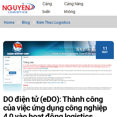
Cảng
Cảng hàng
biển
không
Home
Blog
Kiến Thức Logistics
11
MAY
DO điện tử (eDO): Thành công
của việc ứng dụng công nghiệp
4.0 vào hoạt động logistics