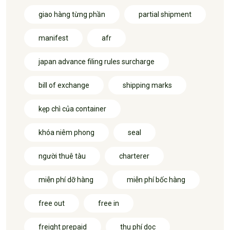
giao hàng từng phần
partial shipment
manifest
afr
japan advance filing rules surcharge
bill of exchange
shipping marks
kẹp chì của container
khóa niêm phong
seal
người thuê tàu
charterer
miễn phí dỡ hàng
miễn phí bốc hàng
free out
free in
freight prepaid
thu phí doc