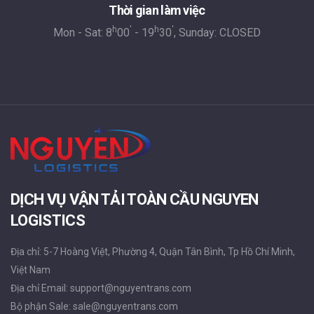
Thời gian làm việc
h
'
h
'
Mon - Sat: 8
00
- 19
30
, Sunday: CLOSED
DỊCH VỤ VẬN TẢI TOÀN CẦU NGUYEN
LOGISTICS
Địa chỉ: 5-7 Hoàng Việt, Phường 4, Quận Tân Bình, Tp Hồ Chí Minh,
Việt Nam
Địa chỉ Email: support@nguyentrans.com
Bộ phận Sale: sale@nguyentrans.com