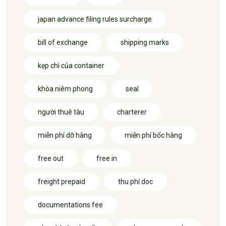
japan advance filing rules surcharge
bill of exchange
shipping marks
kẹp chì của container
khóa niêm phong
seal
người thuê tàu
charterer
miễn phí dỡ hàng
miễn phí bốc hàng
free out
free in
freight prepaid
thu phí doc
documentations fee