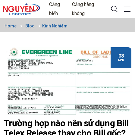
Cảng
Cảng hàng
biển
không
Home
Blog
Kinh Nghiệm
08
APR
Trường hợp nào nên sử dụng Bill
Telex Release thay cho Bill gốc?