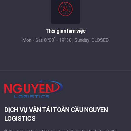
Thời gian làm việc
h
'
h
'
Mon - Sat: 8
00
- 19
30
, Sunday: CLOSED
DỊCH VỤ VẬN TẢI TOÀN CẦU NGUYEN
LOGISTICS