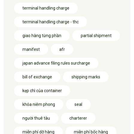
terminal handling charge
terminal handling charge - thc
giao hàng từng phần
partial shipment
manifest
afr
japan advance filing rules surcharge
bill of exchange
shipping marks
kẹp chì của container
khóa niêm phong
seal
người thuê tàu
charterer
miễn phí dỡ hàng
miễn phí bốc hàng