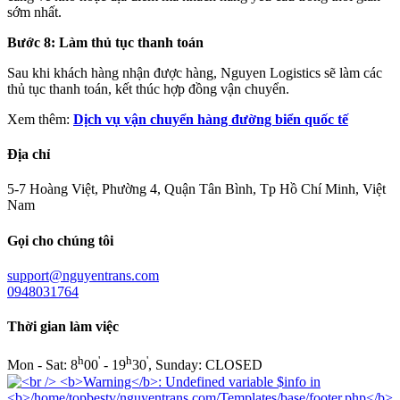
sớm nhất.
Bước 8: Làm thủ tục thanh toán
Sau khi khách hàng nhận được hàng, Nguyen Logistics sẽ làm các
thủ tục thanh toán, kết thúc hợp đồng vận chuyển.
Xem thêm:
Dịch vụ vận chuyển hàng đường biển quốc tế
Địa chỉ
5-7 Hoàng Việt, Phường 4, Quận Tân Bình, Tp Hồ Chí Minh, Việt
Nam
Gọi cho chúng tôi
support@nguyentrans.com
0948031764
Thời gian làm việc
h
'
h
'
Mon - Sat: 8
00
- 19
30
, Sunday: CLOSED