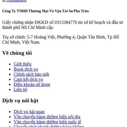
Công Ty TNHH Thương Mại Và Vận Tải An Pha Trần
Giấy chứng nhận ĐKKD số 0313384770 do sở kế hoạch và đầu tư
thành phố Hồ Chí Minh cấp.
Trụ sở chính: 5-7 Hoàng Việt, Phường 4, Quận Tân Bình, Tp Hồ
Chí Minh, Việt Nam.
Về chúng tôi
Giới thiệu
Book dịch vụ
Chính sách bảo mật
Cam kết dịch vụ
Điều khoản sử dụng
Liên hệ
Dịch vụ nổi bật
Dịch vụ hải quan
Vận chuyển hàng đường biển nội địa
Vận chuyển hàng đường biển quốc tế
Chuyển phát nhanh đường hàng không