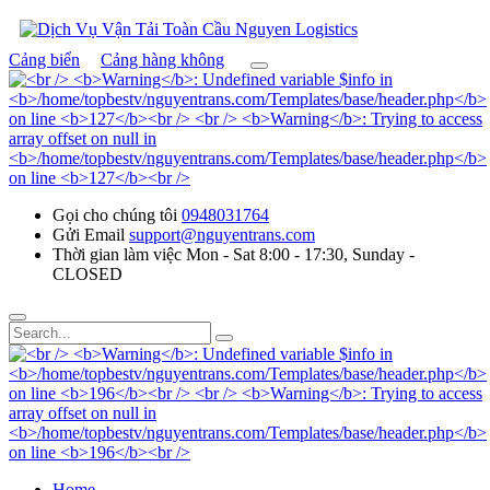
Cảng biển
Cảng hàng không
Gọi cho chúng tôi
0948031764
Gửi Email
support@nguyentrans.com
Thời gian làm việc
Mon - Sat 8:00 - 17:30, Sunday -
CLOSED
Home