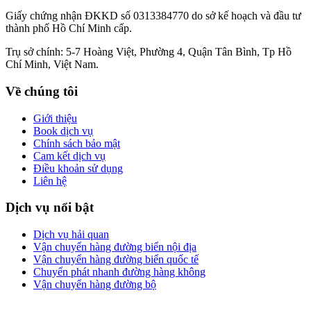
Giấy chứng nhận ĐKKD số 0313384770 do sở kế hoạch và đầu tư
thành phố Hồ Chí Minh cấp.
Trụ sở chính: 5-7 Hoàng Việt, Phường 4, Quận Tân Bình, Tp Hồ
Chí Minh, Việt Nam.
Về chúng tôi
Giới thiệu
Book dịch vụ
Chính sách bảo mật
Cam kết dịch vụ
Điều khoản sử dụng
Liên hệ
Dịch vụ nổi bật
Dịch vụ hải quan
Vận chuyển hàng đường biển nội địa
Vận chuyển hàng đường biển quốc tế
Chuyển phát nhanh đường hàng không
Vận chuyển hàng đường bộ