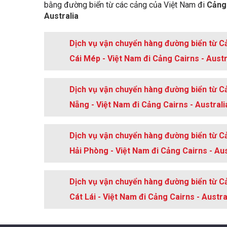
bằng đường biển từ các cảng của Việt Nam đi
Cảng 
Shelter:
Good
Australia
Max Vessel Size:
Over 500 feet in length
Harbor Type:
River Natural
Dịch vụ vận chuyển hàng đường biển từ C
Turning Area:
Yes
Cái Mép - Việt Nam đi Cảng Cairns - Austr
Dịch vụ vận chuyển hàng đường biển từ C
Nẵng - Việt Nam đi Cảng Cairns - Australi
Dịch vụ vận chuyển hàng đường biển từ C
Hải Phòng - Việt Nam đi Cảng Cairns - Aus
Dịch vụ vận chuyển hàng đường biển từ C
Cát Lái - Việt Nam đi Cảng Cairns - Austra