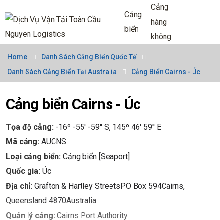
Cảng
Cảng
hàng
biển
không
Home
Danh Sách Cảng Biển Quốc Tế
Danh Sách Cảng Biển Tại Australia
Cảng Biển Cairns - Úc
Cảng biển Cairns - Úc
Tọa độ cảng:
-16º -55' -59'' S, 145º 46' 59'' E
Mã cảng:
AUCNS
Loại cảng biển:
Cảng biển [Seaport]
Quốc gia:
Úc
Địa chỉ:
Grafton & Hartley StreetsPO Box 594Cairns,
Queensland 4870Australia
Quản lý cảng:
Cairns Port Authority