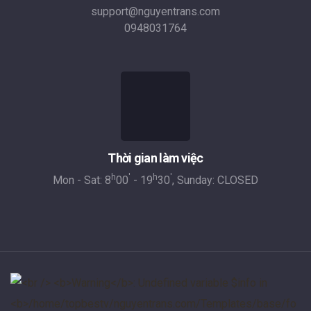
support@nguyentrans.com
0948031764
Thời gian làm việc
h
'
h
'
Mon - Sat: 8
00
- 19
30
, Sunday: CLOSED