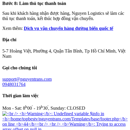
Bước 8: Làm thủ tục thanh toán
Sau khi khách hàng nhận được hàng, Nguyen Logistics sẽ làm các
thủ tục thanh toán, kết thúc hợp đồng vận chuyển.
Xem thêm:
Dịch vụ vận chuyển hàng đường biển quốc tế
Địa chỉ
5-7 Hoàng Việt, Phường 4, Quận Tân Bình, Tp Hồ Chí Minh, Việt
Nam
Gọi cho chúng tôi
support@nguyentrans.com
0948031764
Thời gian làm việc
h
'
h
'
Mon - Sat: 8
00
- 19
30
, Sunday: CLOSED