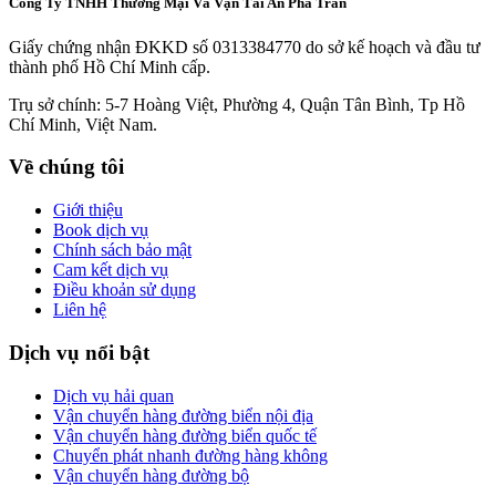
Công Ty TNHH Thương Mại Và Vận Tải An Pha Trần
Giấy chứng nhận ĐKKD số 0313384770 do sở kế hoạch và đầu tư
thành phố Hồ Chí Minh cấp.
Trụ sở chính: 5-7 Hoàng Việt, Phường 4, Quận Tân Bình, Tp Hồ
Chí Minh, Việt Nam.
Về chúng tôi
Giới thiệu
Book dịch vụ
Chính sách bảo mật
Cam kết dịch vụ
Điều khoản sử dụng
Liên hệ
Dịch vụ nổi bật
Dịch vụ hải quan
Vận chuyển hàng đường biển nội địa
Vận chuyển hàng đường biển quốc tế
Chuyển phát nhanh đường hàng không
Vận chuyển hàng đường bộ