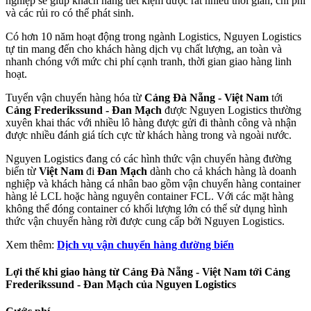
nghiệp sẽ giúp khách hàng tiết kiệm được rất nhiều thời gian, chi phí
và các rủi ro có thể phát sinh.
Có hơn 10 năm hoạt động trong ngành Logistics, Nguyen Logistics
tự tin mang đến cho khách hàng dịch vụ chất lượng, an toàn và
nhanh chóng với mức chi phí cạnh tranh, thời gian giao hàng linh
hoạt.
Tuyển vận chuyển hàng hóa từ
Cảng Đà Nẵng - Việt Nam
tới
Cảng Frederikssund - Đan Mạch
được Nguyen Logistics thường
xuyên khai thác với nhiều lô hàng được gửi đi thành công và nhận
được nhiều đánh giá tích cực từ khách hàng trong và ngoài nước.
Nguyen Logistics đang có các hình thức vận chuyển hàng đường
biển từ
Việt Nam
đi
Đan Mạch
dành cho cả khách hàng là doanh
nghiệp và khách hàng cá nhân bao gồm vận chuyển hàng container
hàng lẻ LCL hoặc hàng nguyên container FCL. Với các mặt hàng
không thể đóng container có khối lượng lớn có thể sử dụng hình
thức vận chuyển hàng rời được cung cấp bởi Nguyen Logistics.
Xem thêm:
Dịch vụ vận chuyển hàng đường biển
Lợi thế khi giao hàng từ Cảng Đà Nẵng - Việt Nam tới Cảng
Frederikssund - Đan Mạch của Nguyen Logistics