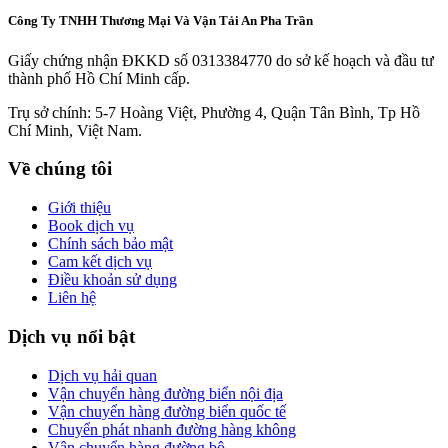
Công Ty TNHH Thương Mại Và Vận Tải An Pha Trần
Giấy chứng nhận ĐKKD số 0313384770 do sở kế hoạch và đầu tư
thành phố Hồ Chí Minh cấp.
Trụ sở chính: 5-7 Hoàng Việt, Phường 4, Quận Tân Bình, Tp Hồ
Chí Minh, Việt Nam.
Về chúng tôi
Giới thiệu
Book dịch vụ
Chính sách bảo mật
Cam kết dịch vụ
Điều khoản sử dụng
Liên hệ
Dịch vụ nổi bật
Dịch vụ hải quan
Vận chuyển hàng đường biển nội địa
Vận chuyển hàng đường biển quốc tế
Chuyển phát nhanh đường hàng không
Vận chuyển hàng đường bộ