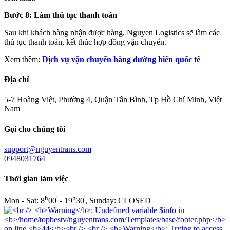
Bước 8: Làm thủ tục thanh toán
Sau khi khách hàng nhận được hàng, Nguyen Logistics sẽ làm các
thủ tục thanh toán, kết thúc hợp đồng vận chuyển.
Xem thêm:
Dịch vụ vận chuyển hàng đường biển quốc tế
Địa chỉ
5-7 Hoàng Việt, Phường 4, Quận Tân Bình, Tp Hồ Chí Minh, Việt
Nam
Gọi cho chúng tôi
support@nguyentrans.com
0948031764
Thời gian làm việc
h
'
h
'
Mon - Sat: 8
00
- 19
30
, Sunday: CLOSED