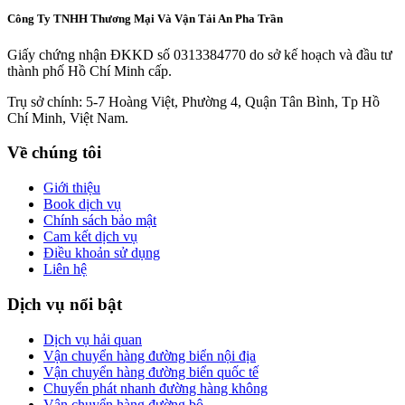
Công Ty TNHH Thương Mại Và Vận Tải An Pha Trần
Giấy chứng nhận ĐKKD số 0313384770 do sở kế hoạch và đầu tư
thành phố Hồ Chí Minh cấp.
Trụ sở chính: 5-7 Hoàng Việt, Phường 4, Quận Tân Bình, Tp Hồ
Chí Minh, Việt Nam.
Về chúng tôi
Giới thiệu
Book dịch vụ
Chính sách bảo mật
Cam kết dịch vụ
Điều khoản sử dụng
Liên hệ
Dịch vụ nổi bật
Dịch vụ hải quan
Vận chuyển hàng đường biển nội địa
Vận chuyển hàng đường biển quốc tế
Chuyển phát nhanh đường hàng không
Vận chuyển hàng đường bộ