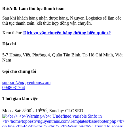
Bước 8: Làm thủ tục thanh toán
Sau khi khách hàng nhận được hàng, Nguyen Logistics sẽ làm các
thủ tục thanh toán, kết thúc hợp đồng vận chuyển.
Xem thêm:
Dịch vụ vận chuyển hàng đường biển quốc tế
Địa chỉ
5-7 Hoàng Việt, Phường 4, Quận Tân Bình, Tp Hồ Chí Minh, Việt
Nam
Gọi cho chúng tôi
support@nguyentrans.com
0948031764
Thời gian làm việc
h
'
h
'
Mon - Sat: 8
00
- 19
30
, Sunday: CLOSED