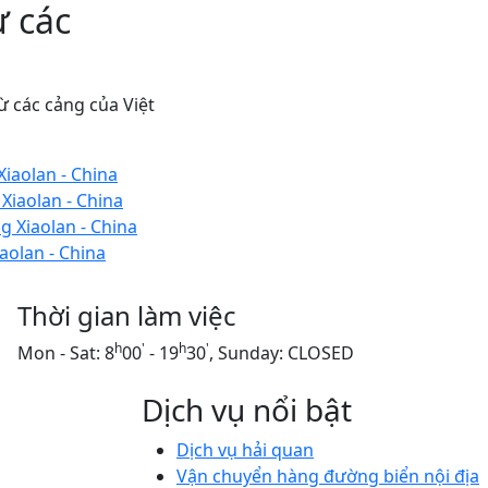
ừ các
 các cảng của Việt
iaolan - China
Xiaolan - China
 Xiaolan - China
aolan - China
Thời gian làm việc
h
'
h
'
Mon - Sat: 8
00
- 19
30
, Sunday: CLOSED
Dịch vụ nổi bật
Dịch vụ hải quan
Vận chuyển hàng đường biển nội địa