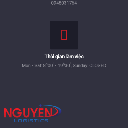
0948031764
Thời gian làm việc
h
'
h
'
Mon - Sat: 8
00
- 19
30
, Sunday: CLOSED