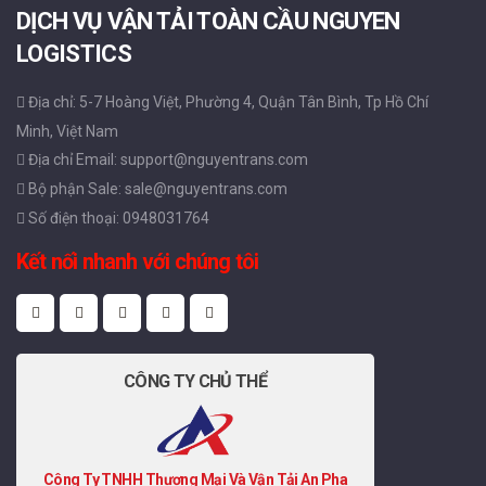
DỊCH VỤ VẬN TẢI TOÀN CẦU NGUYEN
LOGISTICS
Địa chỉ: 5-7 Hoàng Việt, Phường 4, Quận Tân Bình, Tp Hồ Chí
Minh, Việt Nam
Địa chỉ Email: support@nguyentrans.com
Bộ phận Sale: sale@nguyentrans.com
Số điện thoại: 0948031764
Kết nối nhanh với chúng tôi
CÔNG TY CHỦ THỂ
Công Ty TNHH Thương Mại Và Vận Tải An Pha