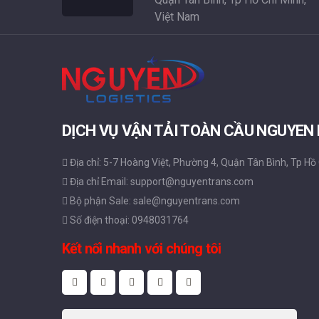
Việt Nam
DỊCH VỤ VẬN TẢI TOÀN CẦU NGUYEN
Địa chỉ: 5-7 Hoàng Việt, Phường 4, Quận Tân Bình, Tp Hồ
Địa chỉ Email: support@nguyentrans.com
Bộ phận Sale: sale@nguyentrans.com
Số điện thoại: 0948031764
Kết nối nhanh với chúng tôi