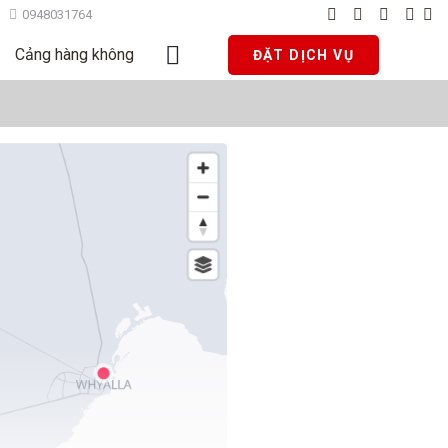
0948031764
Cảng hàng không
ĐẶT DỊCH VỤ