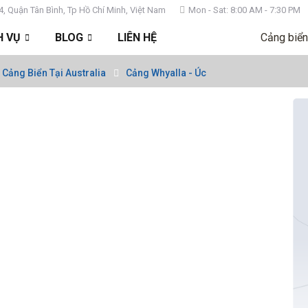
4, Quận Tân Bình, Tp Hồ Chí Minh, Việt Nam
Mon - Sat: 8:00 AM - 7:30 PM
H VỤ
BLOG
LIÊN HỆ
Cảng biển
Cảng Biển Tại Australia
Cảng Whyalla - Úc