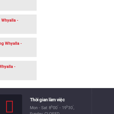
 Whyalla -
ng Whyalla -
hyalla -
Thời gian làm việc
h
'
h
'
Mon - Sat: 8
00
- 19
30
,
Sunday: CLOSED