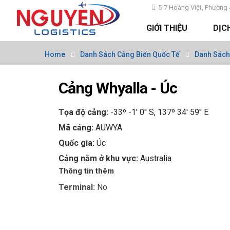
5-7 Hoàng Việt, Phường 
GIỚI THIỆU
DỊC
Home
Danh Sách Cảng Biển Quốc Tế
Danh Sách 
Cảng Whyalla - Úc
Tọa độ cảng:
-33º -1' 0'' S, 137º 34' 59'' E
Mã cảng:
AUWYA
Quốc gia:
Úc
Cảng nằm ở khu vực:
Australia
Thông tin thêm
Terminal:
No