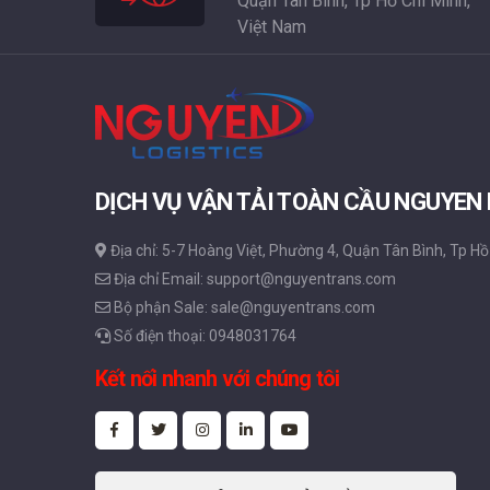
Quận Tân Bình, Tp Hồ Chí Minh,
Việt Nam
DỊCH VỤ VẬN TẢI TOÀN CẦU NGUYEN
Địa chỉ: 5-7 Hoàng Việt, Phường 4, Quận Tân Bình, Tp Hồ
Địa chỉ Email: support@nguyentrans.com
Bộ phận Sale: sale@nguyentrans.com
Số điện thoại: 0948031764
Kết nối nhanh với chúng tôi