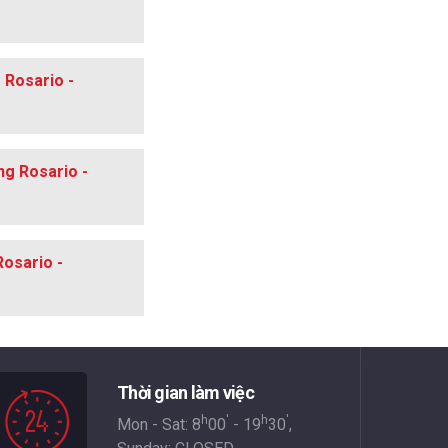
 Rosario -
ng Rosario -
Rosario -
Thời gian làm việc
h
'
h
'
Mon - Sat: 8
00
- 19
30
,