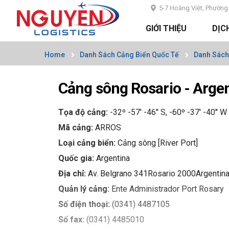
5-7 Hoàng Việt, Phường 
GIỚI THIỆU
DỊC
Home
Danh Sách Cảng Biển Quốc Tế
Danh Sách
Cảng sông Rosario - Arge
Tọa độ cảng:
-32º -57' -46'' S, -60º -37' -40'' W
Mã cảng:
ARROS
Loại cảng biển:
Cảng sông [River Port]
Quốc gia:
Argentina
Địa chỉ:
Av. Belgrano 341Rosario 2000Argentin
Quản lý cảng:
Ente Administrador Port Rosary
Số điện thoại:
(0341) 4487105
Số fax:
(0341) 4485010