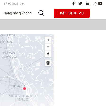
0948031764
Cảng hàng không
ĐẶT DỊCH VỤ