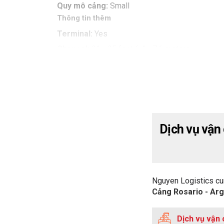
Quy mô cảng:
Small
Thông tin thêm
Terminal:
Yes
Channel:
21 - 25 feet 6.4 - 7.6 meters
Cargo Pier:
26 - 30 feet 7.1 - 9.1 meters
Oil Terminal:
16 - 20 feet 4.9 - 6.1 meters
Harbor Size:
Medium
Shelter:
Excellent
Max Vessel Size:
Over 500 feet in length
Dịch vụ vận
Harbor Type:
River Natural
Nguyen Logistics cu
Cảng Rosario - Arg
Dịch vụ vận 