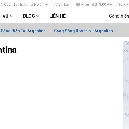
4, Quận Tân Bình, Tp Hồ Chí Minh, Việt Nam
Mon - Sat: 8:00 AM - 7:30 PM
H VỤ
BLOG
LIÊN HỆ
Cảng biển
 Cảng Biển Tại Argentina
Cảng Sông Rosario - Argentina
ntina
a