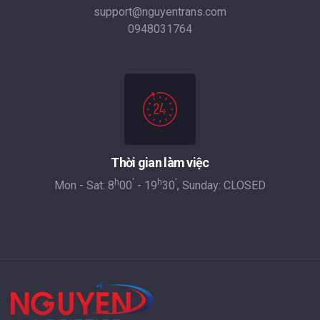
support@nguyentrans.com
0948031764
Thời gian làm việc
h
'
h
'
Mon - Sat: 8
00
- 19
30
, Sunday: CLOSED