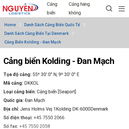
Cảng
Cảng hàng
biển
không
Home
Danh Sách Cảng Biển Quốc Tế
Danh Sách Cảng Biển Tại Denmark
Cảng Biển Kolding - Đan Mạch
Cảng biển Kolding - Đan Mạch
Tọa độ cảng:
55º 30' 0'' N, 9º 30' 0'' E
Mã cảng:
DKKOL
Loại cảng biển:
Cảng biển [Seaport]
Quốc gia:
Đan Mạch
Địa chỉ:
Jens Holms Vej 1Kolding DK-6000Denmark
Số điện thoại:
+45 7550 2066
Số fax:
+45 7550 2058