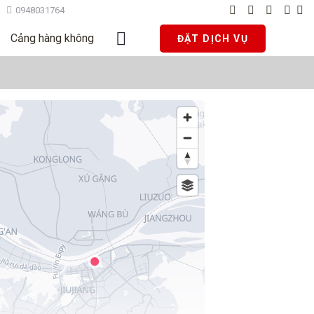
0948031764
Cảng hàng không
ĐẶT DỊCH VỤ