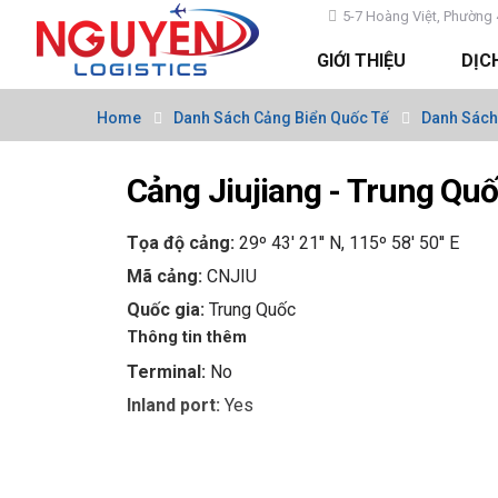
5-7 Hoàng Việt, Phường 
GIỚI THIỆU
DỊC
Home
Danh Sách Cảng Biển Quốc Tế
Danh Sách
Cảng Jiujiang - Trung Qu
Tọa độ cảng:
29º 43' 21'' N, 115º 58' 50'' E
Mã cảng:
CNJIU
Quốc gia:
Trung Quốc
Thông tin thêm
Terminal:
No
Inland port:
Yes