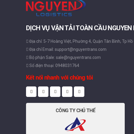
DỊCH VỤ VẬN TẢI TOÀN CẦU NGUYEN
Địa chỉ: 5-7 Hoàng Việt, Phường 4, Quận Tân Bình, Tp Hồ
Địa chỉ Email: support@nguyentrans.com
Bộ phận Sale: sale@nguyentrans.com
Số điện thoại: 0948031764
Kết nối nhanh với chúng tôi
CÔNG TY CHỦ THỂ