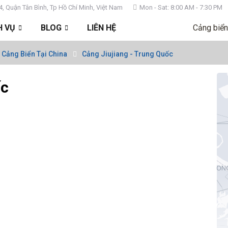
4, Quận Tân Bình, Tp Hồ Chí Minh, Việt Nam
Mon - Sat: 8:00 AM - 7:30 PM
H VỤ
BLOG
LIÊN HỆ
Cảng biển
 Cảng Biển Tại China
Cảng Jiujiang - Trung Quốc
ốc