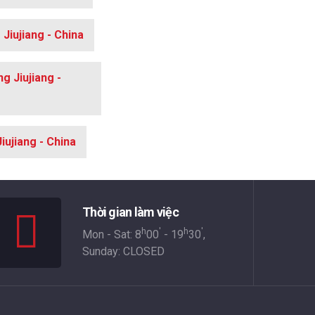
Jiujiang - China
g Jiujiang -
iujiang - China
Thời gian làm việc
h
'
h
'
Mon - Sat: 8
00
- 19
30
,
Sunday: CLOSED