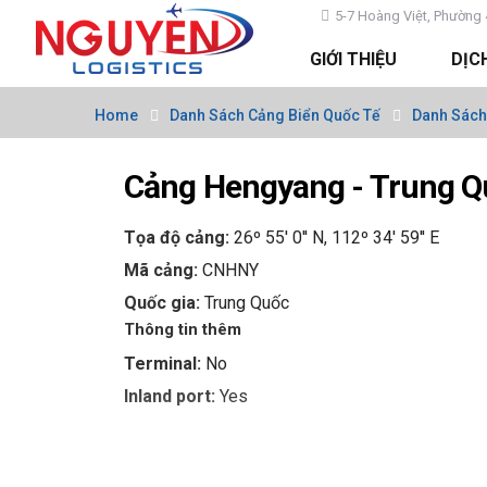
5-7 Hoàng Việt, Phường 
GIỚI THIỆU
DỊC
Home
Danh Sách Cảng Biển Quốc Tế
Danh Sách
Cảng Hengyang - Trung 
Tọa độ cảng:
26º 55' 0'' N, 112º 34' 59'' E
Mã cảng:
CNHNY
Quốc gia:
Trung Quốc
Thông tin thêm
Terminal:
No
Inland port:
Yes