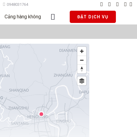
0948031764
Cảng hàng không
ĐẶT DỊCH VỤ