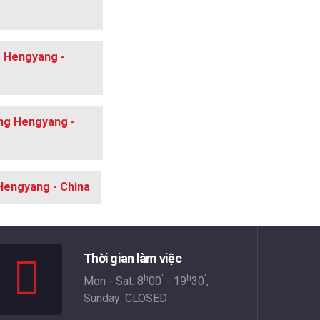
g Hengyang -
ảng Hengyang -
 Hengyang - China
Thời gian làm việc
h
'
h
'
Mon - Sat: 8
00
- 19
30
,
Sunday: CLOSED