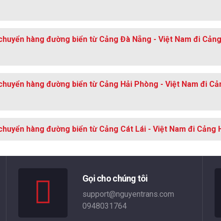
 chuyển hàng đường biển từ Cảng Đà Nẵng - Việt Nam đi Cản
 chuyển hàng đường biển từ Cảng Hải Phòng - Việt Nam đi C
chuyển hàng đường biển từ Cảng Cát Lái - Việt Nam đi Cảng
Gọi cho chúng tôi
support@nguyentrans.com
0948031764