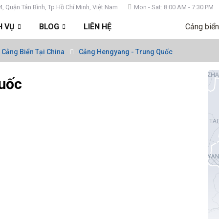
4, Quận Tân Bình, Tp Hồ Chí Minh, Việt Nam
Mon - Sat: 8:00 AM - 7:30 PM
H VỤ
BLOG
LIÊN HỆ
Cảng biển
 Cảng Biển Tại China
Cảng Hengyang - Trung Quốc
Quốc