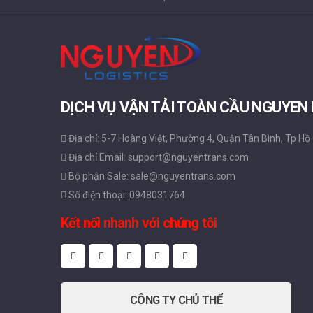
DỊCH VỤ VẬN TẢI TOÀN CẦU NGUYEN
Địa chỉ: 5-7 Hoàng Việt, Phường 4, Quận Tân Bình, Tp Hồ
Địa chỉ Email: support@nguyentrans.com
Bộ phận Sale: sale@nguyentrans.com
Số điện thoại: 0948031764
Kết nối nhanh với chúng tôi
CÔNG TY CHỦ THỂ