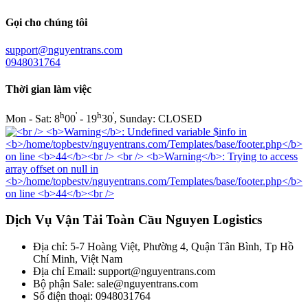
Gọi cho chúng tôi
support@nguyentrans.com
0948031764
Thời gian làm việc
h
'
h
'
Mon - Sat: 8
00
- 19
30
, Sunday: CLOSED
Dịch Vụ Vận Tải Toàn Cầu Nguyen Logistics
Địa chỉ: 5-7 Hoàng Việt, Phường 4, Quận Tân Bình, Tp Hồ
Chí Minh, Việt Nam
Địa chỉ Email: support@nguyentrans.com
Bộ phận Sale: sale@nguyentrans.com
Số điện thoại: 0948031764