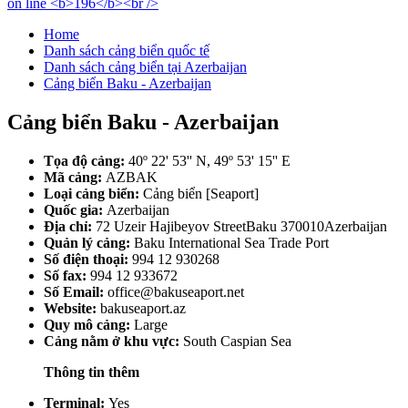
Home
Danh sách cảng biển quốc tế
Danh sách cảng biển tại Azerbaijan
Cảng biển Baku - Azerbaijan
Cảng biển Baku - Azerbaijan
Tọa độ cảng:
40º 22' 53'' N, 49º 53' 15'' E
Mã cảng:
AZBAK
Loại cảng biển:
Cảng biển [Seaport]
Quốc gia:
Azerbaijan
Địa chỉ:
72 Uzeir Hajibeyov StreetBaku 370010Azerbaijan
Quản lý cảng:
Baku International Sea Trade Port
Số điện thoại:
994 12 930268
Số fax:
994 12 933672
Số Email:
office@bakuseaport.net
Website:
bakuseaport.az
Quy mô cảng:
Large
Cảng nằm ở khu vực:
South Caspian Sea
Thông tin thêm
Terminal:
Yes