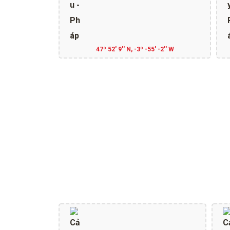
47º 52' 9'' N, -3º -55' -2'' W