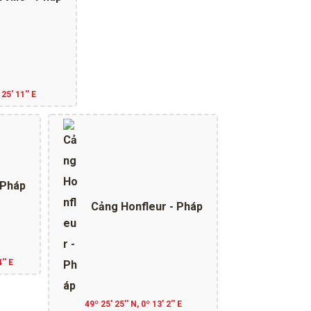
 25' 11'' E
 Pháp
Cảng Honfleur - Pháp
'' E
49º 25' 25'' N, 0º 13' 2'' E