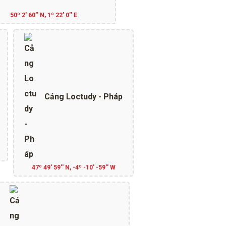
50º 2' 60'' N, 1º 22' 0'' E
Cảng Loctudy - Pháp
47º 49' 59'' N, -4º -10' -59'' W