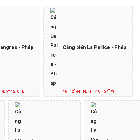
angres - Pháp
Cảng biển La Pallice - Pháp
 N, 5º 12' 0'' E
46º 12' 44'' N, -1º -10' -57'' W