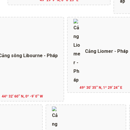
Cảng Liomer - Pháp
Cảng sông Libourne - Pháp
49º 30' 35'' N, 1º 29' 24'' E
44º 32' 60'' N, 0º -9' 0'' W