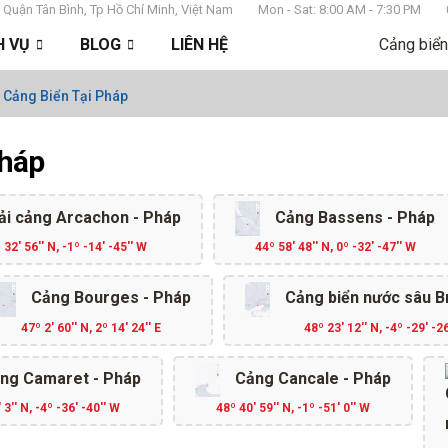
 Quận Tân Bình, Tp Hồ Chí Minh, Việt Nam
Mon - Sat: 8:00 AM - 7:30 PM
H VỤ
BLOG
LIÊN HỆ
Cảng biển
 Cảng Biển Tại Pháp
Pháp
ải cảng Arcachon - Pháp
Cảng Bassens - Pháp
 32' 56'' N, -1º -14' -45'' W
44º 58' 48'' N, 0º -32' -47'' W
Cảng Bourges - Pháp
Cảng biển nước sâu B
47º 2' 60'' N, 2º 14' 24'' E
48º 23' 12'' N, -4º -29' -2
ng Camaret - Pháp
Cảng Cancale - Pháp
 3'' N, -4º -36' -40'' W
48º 40' 59'' N, -1º -51' 0'' W