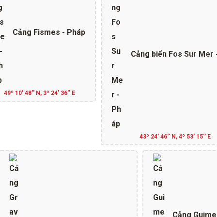
Cảng Fismes - Pháp
Cảng biển Fos Sur Mer 
49º 10' 48'' N, 3º 24' 36'' E
43º 24' 46'' N, 4º 53' 15'' E
Cảng Guimer