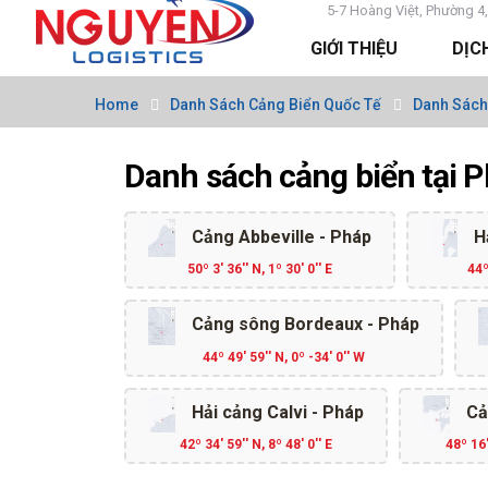
5-7 Hoàng Việt, Phường 4,
GIỚI THIỆU
DỊC
Home
Danh Sách Cảng Biển Quốc Tế
Danh Sách
Danh sách cảng biển tại 
Cảng Abbeville - Pháp
H
50º 3' 36'' N, 1º 30' 0'' E
44º
Cảng sông Bordeaux - Pháp
44º 49' 59'' N, 0º -34' 0'' W
Hải cảng Calvi - Pháp
Cả
42º 34' 59'' N, 8º 48' 0'' E
48º 16'