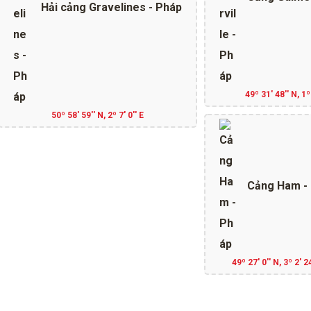
Hải cảng Gravelines - Pháp
49º 31' 48'' N, 1º
50º 58' 59'' N, 2º 7' 0'' E
Cảng Ham -
49º 27' 0'' N, 3º 2' 24