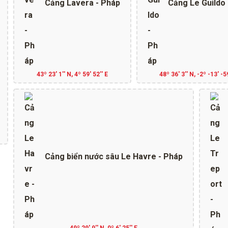
Cảng Lavera - Pháp
Cảng Le Guildo 
43º 23' 1'' N, 4º 59' 52'' E
48º 36' 3'' N, -2º -13' -5
Cảng biển nước sâu Le Havre - Pháp
49º 29' 9'' N, 0º 6' 25'' E