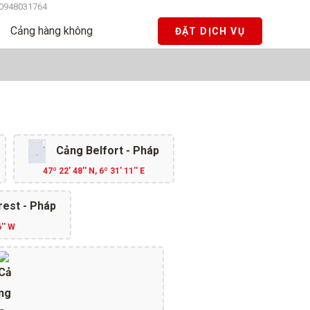
0948031764
Cảng hàng không
ĐẶT DỊCH VỤ
Cảng Belfort - Pháp
47º 22' 48'' N, 6º 31' 11'' E
rest - Pháp
6'' W