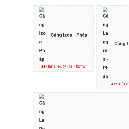
Cảng Izon - Pháp
Cảng L
44º 56' 1'' N, 0º -21' -53'' W
47º 31' 12''