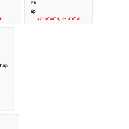
 E
47º 18' 40'' N, -2º -4' 0'' W
Pháp