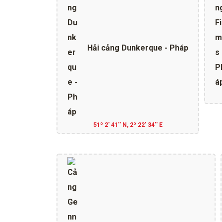
Hải cảng Dunkerque - Pháp
51º 2' 41'' N, 2º 22' 34'' E