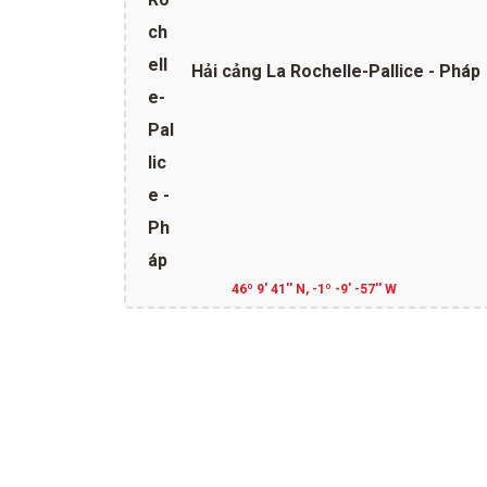
Hải cảng La Rochelle-Pallice - Pháp
46º 9' 41'' N, -1º -9' -57'' W