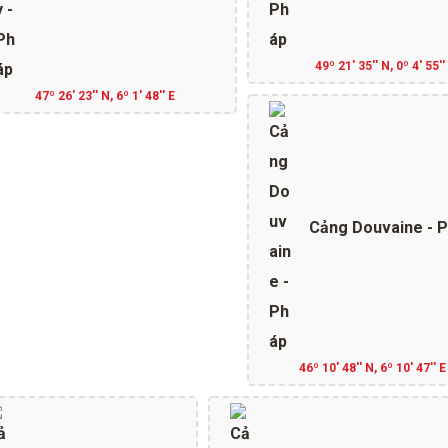
49º 21' 35'' N, 0º 4' 55''
47º 26' 23'' N, 6º 1' 48'' E
Cảng Douvaine - 
46º 10' 48'' N, 6º 10' 47'' E