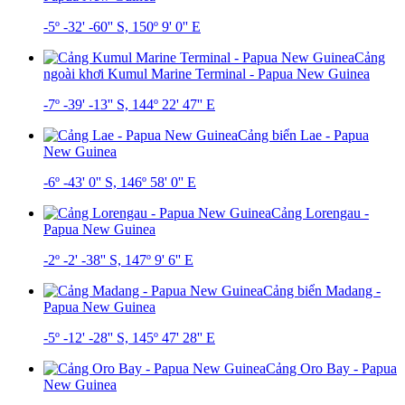
-5º -32' -60'' S, 150º 9' 0'' E
Cảng
ngoài khơi Kumul Marine Terminal - Papua New Guinea
-7º -39' -13'' S, 144º 22' 47'' E
Cảng biển Lae - Papua
New Guinea
-6º -43' 0'' S, 146º 58' 0'' E
Cảng Lorengau -
Papua New Guinea
-2º -2' -38'' S, 147º 9' 6'' E
Cảng biển Madang -
Papua New Guinea
-5º -12' -28'' S, 145º 47' 28'' E
Cảng Oro Bay - Papua
New Guinea