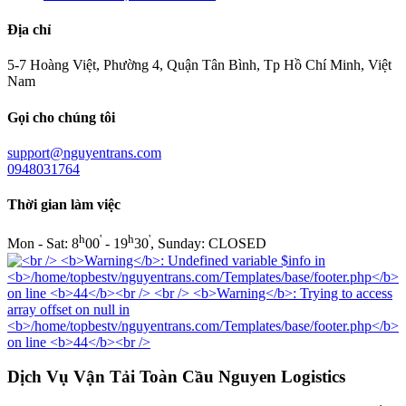
Địa chỉ
5-7 Hoàng Việt, Phường 4, Quận Tân Bình, Tp Hồ Chí Minh, Việt
Nam
Gọi cho chúng tôi
support@nguyentrans.com
0948031764
Thời gian làm việc
h
'
h
'
Mon - Sat: 8
00
- 19
30
, Sunday: CLOSED
Dịch Vụ Vận Tải Toàn Cầu Nguyen Logistics