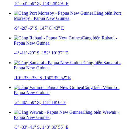
-8º -53' -59'' S, 148º 28' 59'' E
Cảng biển Port
Moresby - Papua New Guinea
-9º -26' -6'' S, 147º 8' 43'' E
Cảng biển Rabaul -
Papua New Guinea
-4º -11' -29'' S, 152º 10' 37'' E
Cảng biển Samarai -
Papua New Guinea
-10º -33' -33'' S, 150º 35' 52'' E
Cảng biển Vanimo -
Papua New Guinea
-2º -40' -59'' S, 141º 18' 0'' E
Cảng biển Wewak -
Papua New Guinea
-3º -33' -41'' S, 143º 36' 55'' E