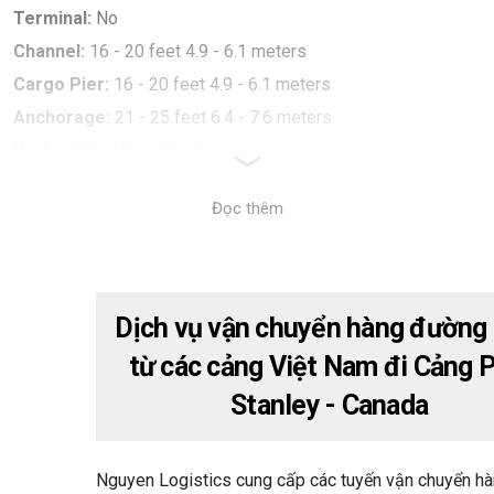
Terminal:
No
Channel:
16 - 20 feet 4.9 - 6.1 meters
Cargo Pier:
16 - 20 feet 4.9 - 6.1 meters
Anchorage:
21 - 25 feet 6.4 - 7.6 meters
Harbor Size:
Very Small
Shelter:
Good
Đọc thêm
Max Vessel Size:
Up to 500 feet in length
Harbor Type:
River Natural
Turning Area:
Yes
Dịch vụ vận chuyển hàng đường 
từ các cảng Việt Nam đi Cảng P
Stanley - Canada
Nguyen Logistics cung cấp các tuyến vận chuyển h