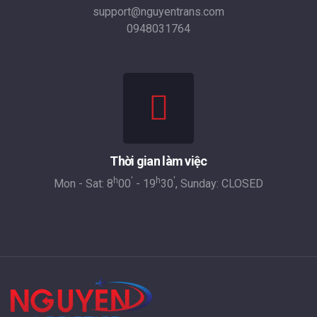
support@nguyentrans.com
0948031764
Thời gian làm việc
h
'
h
'
Mon - Sat: 8
00
- 19
30
, Sunday: CLOSED