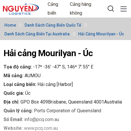
Cảng
Cảng hàng
biển
không
Home
Danh Sách Cảng Biển Quốc Tế
Danh Sách Cảng Biển Tại Australia
Hải Cảng Mourilyan - Úc
Hải cảng Mourilyan - Úc
Tọa độ cảng:
-17º -36' -47'' S, 146º 7' 55'' E
Mã cảng:
AUMOU
Loại cảng biển:
Hải cảng [Harbor]
Quốc gia:
Úc
Địa chỉ:
GPO Box 409Brisbane, Queensland 4001Australia
Quản lý cảng:
Ports Corporation of Queensland
Số Email:
info@pcq.com.au
Website:
www.pcq.com.au