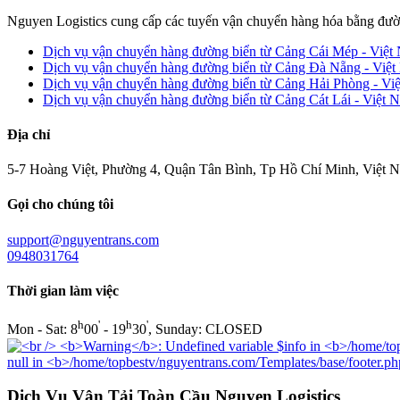
Nguyen Logistics cung cấp các tuyến vận chuyển hàng hóa bằng đườ
Dịch vụ vận chuyển hàng đường biển từ Cảng Cái Mép - Việt
Dịch vụ vận chuyển hàng đường biển từ Cảng Đà Nẵng - Việt
Dịch vụ vận chuyển hàng đường biển từ Cảng Hải Phòng - Vi
Dịch vụ vận chuyển hàng đường biển từ Cảng Cát Lái - Việt 
Địa chỉ
5-7 Hoàng Việt, Phường 4, Quận Tân Bình, Tp Hồ Chí Minh, Việt 
Gọi cho chúng tôi
support@nguyentrans.com
0948031764
Thời gian làm việc
h
'
h
'
Mon - Sat: 8
00
- 19
30
, Sunday: CLOSED
Dịch Vụ Vận Tải Toàn Cầu Nguyen Logistics