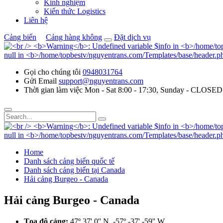
Kinh nghiệm
Kiến thức Logistics
Liên hệ
Cảng biển
Cảng hàng không
Đặt dịch vụ
Gọi cho chúng tôi
0948031764
Gửi Email
support@nguyentrans.com
Thời gian làm việc
Mon - Sat 8:00 - 17:30, Sunday - CLOSED
Home
Danh sách cảng biển quốc tế
Danh sách cảng biển tại Canada
Hải cảng Burgeo - Canada
Hải cảng Burgeo - Canada
Tọa độ cảng:
47º 37' 0'' N, -57º -37' -59'' W