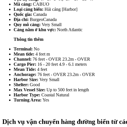
Mã cảng:
CABUO
Loại cảng biển:
Hải cảng [Harbor]
Quốc gia:
Canada
Địa chỉ:
BurgeoCanada
Quy mô cảng:
Very Small
Cảng nằm ở khu vực:
North Atlantic
Thông tin thêm
Terminal:
No
Mean tide:
4 feet m
Channel:
76 feet - OVER 23.2m - OVER
Cargo Pier:
16 - 20 feet 4.9 - 6.1 meters
Mean Tide:
4 feet
Anchorage:
76 feet - OVER 23.2m - OVER
Harbor Size:
Very Small
Shelter:
Good
Max Vessel Size:
Up to 500 feet in length
Harbor Type:
Coastal Natural
Turning Area:
Yes
Dịch vụ vận chuyển hàng đường biển từ cá