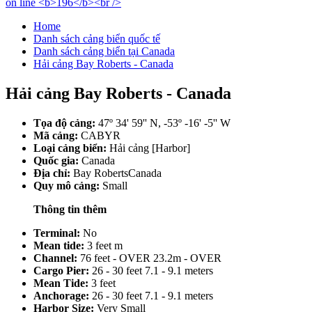
Home
Danh sách cảng biển quốc tế
Danh sách cảng biển tại Canada
Hải cảng Bay Roberts - Canada
Hải cảng Bay Roberts - Canada
Tọa độ cảng:
47º 34' 59'' N, -53º -16' -5'' W
Mã cảng:
CABYR
Loại cảng biển:
Hải cảng [Harbor]
Quốc gia:
Canada
Địa chỉ:
Bay RobertsCanada
Quy mô cảng:
Small
Thông tin thêm
Terminal:
No
Mean tide:
3 feet m
Channel:
76 feet - OVER 23.2m - OVER
Cargo Pier:
26 - 30 feet 7.1 - 9.1 meters
Mean Tide:
3 feet
Anchorage:
26 - 30 feet 7.1 - 9.1 meters
Harbor Size:
Very Small