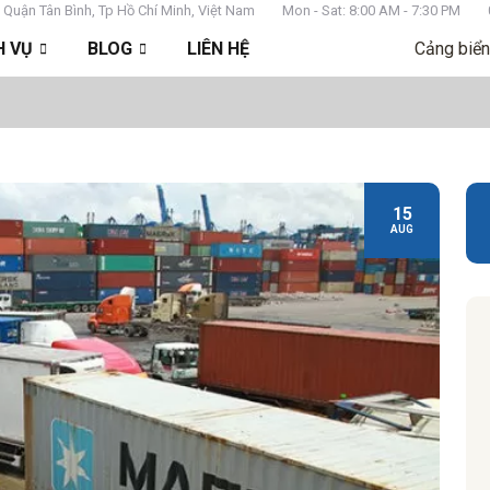
 Quận Tân Bình, Tp Hồ Chí Minh, Việt Nam
Mon - Sat: 8:00 AM - 7:30 PM
H VỤ
BLOG
LIÊN HỆ
Cảng biển
15
AUG