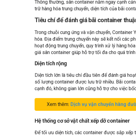
Thông thường, sân container nằm ngay cạnh cảng 
trữ hàng hóa trung chuyển, diện tích của bãi conta
Tiêu chí để đánh giá bãi container thuậ
Trong chuỗi cung ứng và vận chuyển, Container Ya
hóa. Địa điểm trung chuyển này sẽ kết nối các ph
hoạt động trung chuyển, quy trình xử lý hàng hó
giá sân container giúp hỗ trợ tối đa cho quá trìn
Diện tích rộng
Diện tích lớn là tiêu chí đầu tiên để đánh giá hoạ
số lượng container được lưu trữ nhiều. Bãi conta
cạnh đó, không gian lớn cũng hỗ trợ cho việc bố
Xem thêm:
Dịch vụ vận chuyển hàng đườ
Hệ thống cơ sở vật chất xếp dỡ container
Để tối ưu diện tích, các container được sắp xếp t