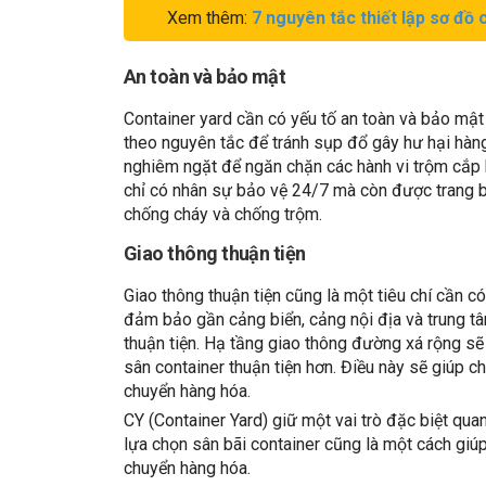
Xem thêm:
7 nguyên tắc thiết lập sơ đồ 
An toàn và bảo mật
Container yard cần có yếu tố an toàn và bảo mật
theo nguyên tắc để tránh sụp đổ gây hư hại hàng
nghiêm ngặt để ngăn chặn các hành vi trộm cắp h
chỉ có nhân sự bảo vệ 24/7 mà còn được trang b
chống cháy và chống trộm.
Giao thông thuận tiện
Giao thông thuận tiện cũng là một tiêu chí cần có
đảm bảo gần cảng biển, cảng nội địa và trung t
thuận tiện. Hạ tầng giao thông đường xá rộng sẽ
sân container thuận tiện hơn. Điều này sẽ giúp ch
chuyển hàng hóa.
CY (Container Yard) giữ một vai trò đặc biệt qua
lựa chọn sân bãi container cũng là một cách giúp
chuyển hàng hóa.